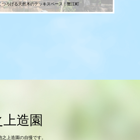
くつろげる天然木のデッキスペース｜蟹江町
之上造園
池之上造園の自慢です。