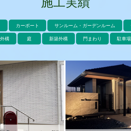
施工実績
キ
カーポート
サンルーム・ガーデンルーム
外構
庭
新築外構
門まわり
駐車場