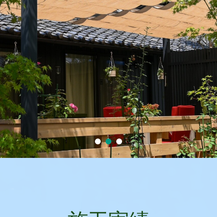
池之上造園の特徴
1
2
3