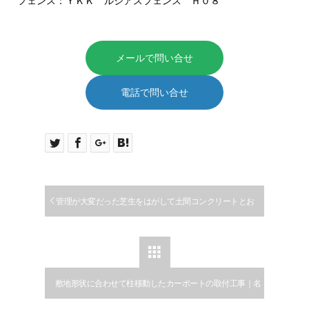
フェンス：ＹＫＫ ルシアスフェンス Ｈ０８
メールで問い合せ
電話で問い合せ
管理が大変だった芝生をはがして土間コンクリートとお
しゃれな平板敷で駐輪場にリフォームした施工例｜大口町

敷地形状に合わせて柱移動したカーポートの取付工事｜名