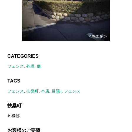
CATEGORIES
フェンス
,
外構
,
庭
TAGS
フェンス
,
扶桑町
,
本店
,
目隠しフェンス
扶桑町
Ｋ様邸
お客様のご要望