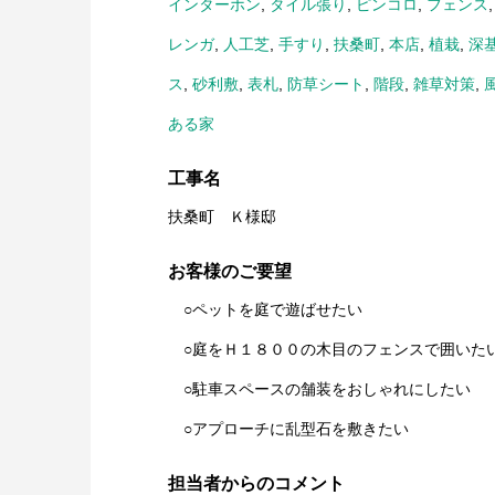
インターホン
,
タイル張り
,
ピンコロ
,
フェンス
レンガ
,
人工芝
,
手すり
,
扶桑町
,
本店
,
植栽
,
深
ス
,
砂利敷
,
表札
,
防草シート
,
階段
,
雑草対策
,
ある家
工事名
扶桑町 Ｋ様邸
お客様のご要望
○ペットを庭で遊ばせたい
○庭をＨ１８００の木目のフェンスで囲いた
○駐車スペースの舗装をおしゃれにしたい
○アプローチに乱型石を敷きたい
担当者からのコメント