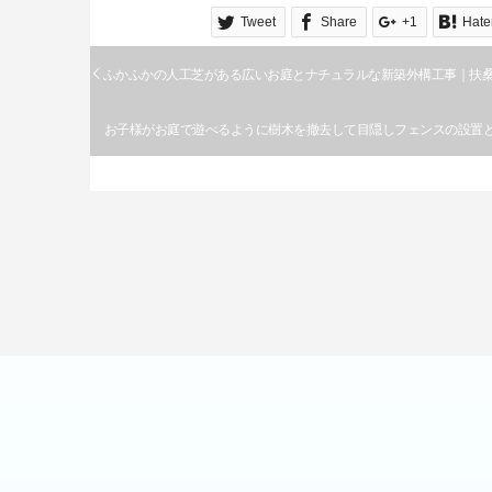
Tweet
Share
+1
Hate
ふかふかの人工芝がある広いお庭とナチュラルな新築外構工事｜扶
お子様がお庭で遊べるように樹木を撤去して目隠しフェンスの設置
