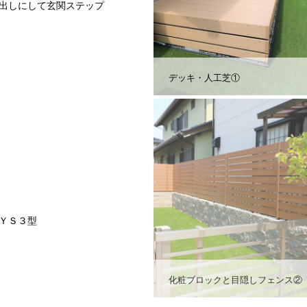
出しにして玄関ステップ
デッキ・人工芝①
ＹＳ３型
化粧ブロックと目隠しフェンス②