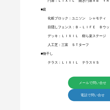
門扉：ＬＩＸＩＬ 開き門扉ＡＢ ＹＲ
■庭
化粧ブロック：ユニソン シャモティ
目隠しフェンス：Ｂ－ＬＩＦＥ Ｂウッ
デッキ：ＬＩＸＩＬ 樹ら楽ステージ
人工芝：三富 ＳＴターフ
■物干し
テラス：ＬＩＸＩＬ テラス
メールで問い合せ
電話で問い合せ