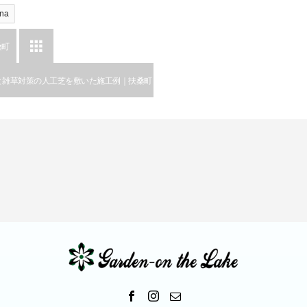
na

桑町
と雑草対策の人工芝を敷いた施工例｜扶桑町