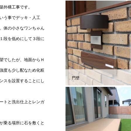
築外構工事です。
いう事でデッキ・人工
。体の小さなワンちゃん
１段を低めにして３段に
望でしたが、地面からＨ
強度も少し配なため化粧
門壁
ンスを設置することにし
ートと洗出仕上とレンガ
が乗る場所に石を敷くと