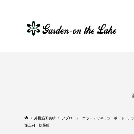
外構施工実績
アプローチ
,
ウッドデッキ
,
カーポート
,
テ
施工例｜扶桑町