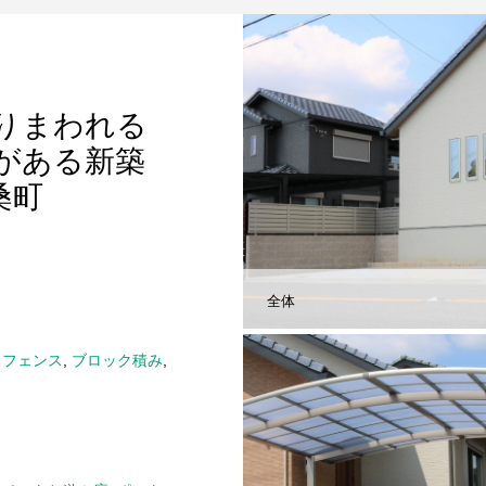
りまわれる
がある新築
桑町
全体
,
フェンス
,
ブロック積み
,