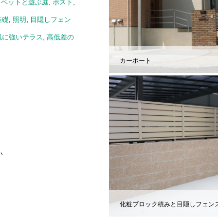
,
ペットと遊ぶ庭
,
ポスト
,
基礎
,
照明
,
目隠しフェン
風に強いテラス
,
高低差の
カーポート
い
化粧ブロック積みと目隠しフェン