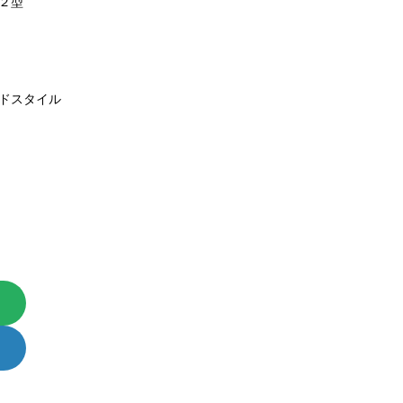
２型
ドスタイル
ＶＳ