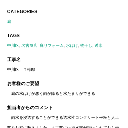
CATEGORIES
庭
TAGS
中川区
,
名古屋店
,
庭リフォーム
,
水はけ
,
物干し
,
透水
工事名
中川区 Ｔ様邸
お客様のご要望
庭の水はけが悪く雨が降ると水たまりができる
担当者からのコメント
雨水を浸透することができる透水性コンクリート平板と人工
芝をお庭に敷きました。人工芝には排水穴が設けられており雨