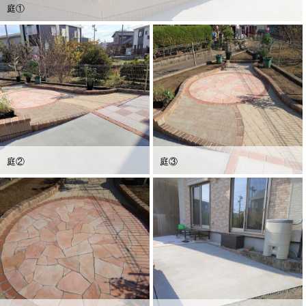
庭①
庭②
庭③