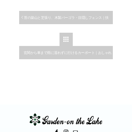
苔の築山と芝張り、木製パーゴラ・目隠しフェンス｜扶
桑町

玄関から車まで雨に濡れずに行けるカーポート｜おしゃれ
な目隠しフェンスとデッキでプライバシーを確保できる庭
づくり｜扶桑町