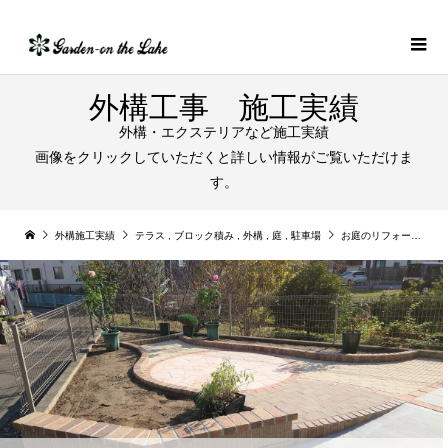
外構工事 施工実績
外構・エクステリアなど施工実績
画像をクリックしていただくと詳しい情報がご覧いただけま
す。
外構施工実績
テラス
,
ブロック積み
,
外構
,
庭
,
駐車場
お庭のリフォーム 乱形石張サークルとレンガ花壇｜扶桑町