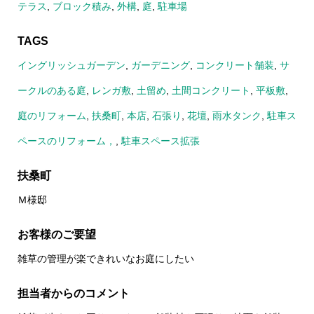
テラス
,
ブロック積み
,
外構
,
庭
,
駐車場
TAGS
イングリッシュガーデン
,
ガーデニング
,
コンクリート舗装
,
サ
ークルのある庭
,
レンガ敷
,
土留め
,
土間コンクリート
,
平板敷
,
庭のリフォーム
,
扶桑町
,
本店
,
石張り
,
花壇
,
雨水タンク
,
駐車ス
ペースのリフォーム，
,
駐車スペース拡張
扶桑町
Ｍ様邸
お客様のご要望
雑草の管理が楽できれいなお庭にしたい
担当者からのコメント