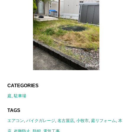
CATEGORIES
庭
,
駐車場
TAGS
エアコン
,
バイクガレージ
,
名古屋店
,
小牧市
,
庭リフォーム
,
本
店
,
盗難防止
,
防犯
,
電気工事