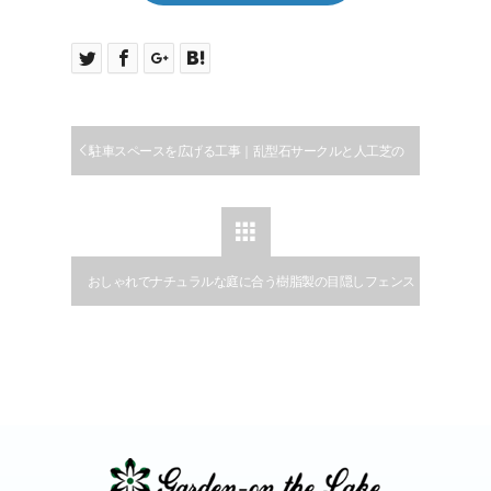
駐車スペースを広げる工事｜乱型石サークルと人工芝の
明るくおしゃれな庭にリフォームの施工例｜犬山市

おしゃれでナチュラルな庭に合う樹脂製の目隠しフェンス
の施工例｜扶桑町