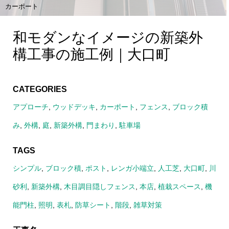
カーポート
和モダンなイメージの新築外
構工事の施工例｜大口町
CATEGORIES
アプローチ
,
ウッドデッキ
,
カーポート
,
フェンス
,
ブロック積
み
,
外構
,
庭
,
新築外構
,
門まわり
,
駐車場
TAGS
シンプル
,
ブロック積
,
ポスト
,
レンガ小端立
,
人工芝
,
大口町
,
川
砂利
,
新築外構
,
木目調目隠しフェンス
,
本店
,
植栽スペース
,
機
能門柱
,
照明
,
表札
,
防草シート
,
階段
,
雑草対策