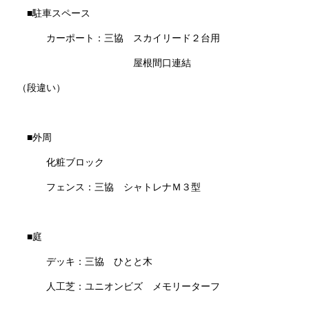
■駐車スペース
カーポート：三協 スカイリード２台用
屋根間口連結
（段違い）
■外周
化粧ブロック
フェンス：三協 シャトレナＭ３型
■庭
デッキ：三協 ひとと木
人工芝：ユニオンビズ メモリーターフ