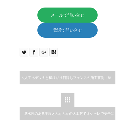
メールで問い合せ
電話で問い合せ
人工木デッキと横板貼り目隠しフェンスの施工事例｜扶
桑町

透水性のある平板とふかふかの人工芝でオシャレで安全に
遊べる庭にリフォーム｜大口町