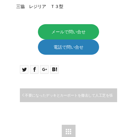
三協 レジリア Ｔ３型
メールで問い合せ
電話で問い合せ
不要になったデッキとカーポートを撤去して人工芝を張
り愛犬のためのドッグランにしたお庭のリフォームの施工
例｜大口町
