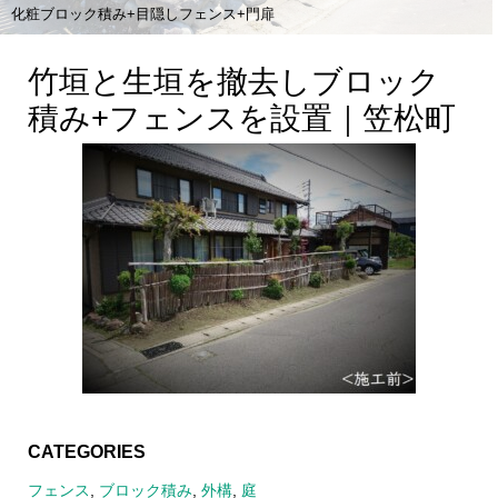
化粧ブロック積み+目隠しフェンス+門扉
竹垣と生垣を撤去しブロック
積み+フェンスを設置｜笠松町
CATEGORIES
フェンス
,
ブロック積み
,
外構
,
庭