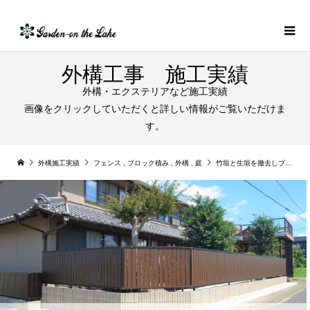
外構工事 施工実績
外構・エクステリアなど施工実績
画像をクリックしていただくと詳しい情報がご覧いただけま
す。
外構施工実績
フェンス
,
ブロック積み
,
外構
,
庭
竹垣と生垣を撤去しブロック積み+フェンスを設置｜笠松町