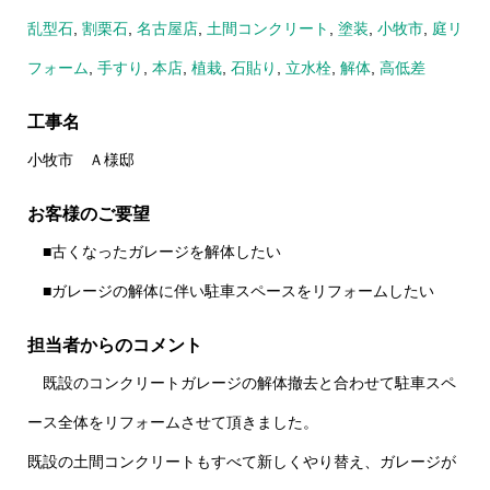
乱型石
,
割栗石
,
名古屋店
,
土間コンクリート
,
塗装
,
小牧市
,
庭リ
フォーム
,
手すり
,
本店
,
植栽
,
石貼り
,
立水栓
,
解体
,
高低差
工事名
小牧市 Ａ様邸
お客様のご要望
■古くなったガレージを解体したい
■ガレージの解体に伴い駐車スペースをリフォームしたい
担当者からのコメント
既設のコンクリートガレージの解体撤去と合わせて駐車スペ
ース全体をリフォームさせて頂きました。
既設の土間コンクリートもすべて新しくやり替え、ガレージが