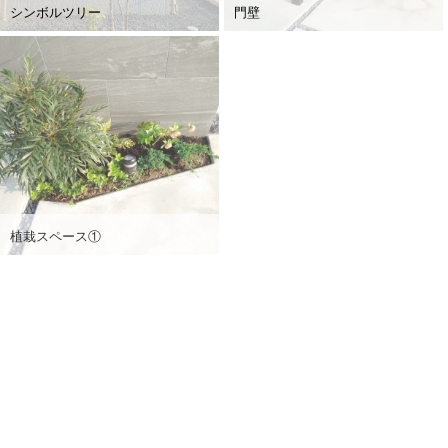
シンボルツリー
門壁
植栽スペース①
植栽スペース②