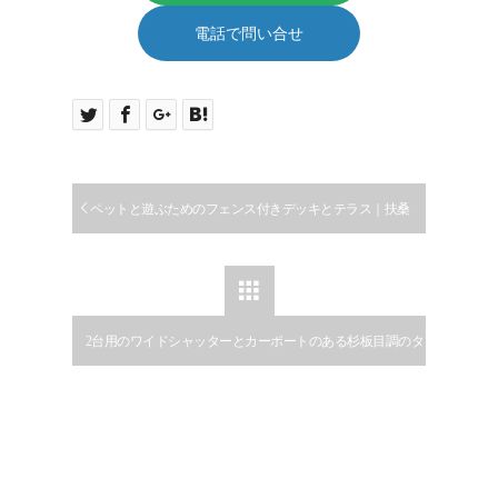
電話で問い合せ
ペットと遊ぶためのフェンス付きデッキとテラス｜扶桑
町

2台用のワイドシャッターとカーポートのある杉板目調のタ
イル使用したおしゃれな門壁のある新築外構の施工例｜バ
ーベキューができる庭｜江南市