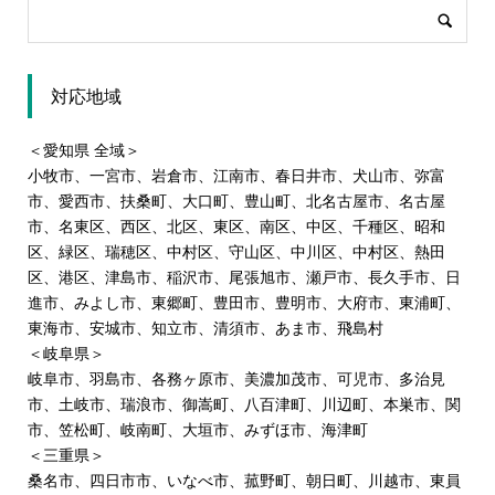
対応地域
＜愛知県 全域＞
小牧市
、
一宮市
、
岩倉市
、
江南市
、春日井市、
犬山市
、弥富
市、愛西市、
扶桑町
、
大口町
、豊山町、北名古屋市、
名古屋
市
、名東区、西区、
北区
、東区、南区、中区、千種区、昭和
区、緑区、瑞穂区、中村区、守山区、中川区、中村区、熱田
区、港区、津島市、稲沢市、尾張旭市、瀬戸市、長久手市、日
進市、みよし市、東郷町、豊田市、豊明市、大府市、東浦町、
東海市、安城市、知立市、清須市、
あま市
、飛島村
＜岐阜県＞
岐阜市、
羽島市
、
各務ヶ原市
、
美濃加茂市
、
可児市
、多治見
市、土岐市、瑞浪市、御嵩町、八百津町、
川辺町
、本巣市、関
市、笠松町、岐南町、大垣市、みずほ市、海津町
＜三重県＞
桑名市、四日市市、いなべ市、菰野町、朝日町、川越市、東員