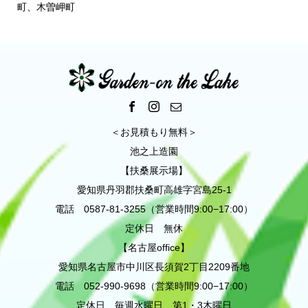
町、木曽岬町
＜お見積もり無料＞
池之上造園
【扶桑展示場】
愛知県丹羽郡扶桑町高雄字宮島25-1
電話 0587-81-3255（営業時間9:00−17:00）
定休日 無休
【名古屋office】
愛知県名古屋市中川区長須賀2丁目2209番地
電話 052-990-9698（営業時間9:00−17:00）
定休日 毎週水曜日 第1・3木曜日