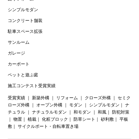
シンプルモダン
コンクリート舗装
駐車スペース拡張
サンルーム
ガレージ
カーポート
ペットと遊ぶ庭
施工コンテスト受賞実績
受賞実績
｜
新築外構
｜
リフォーム
｜
クローズ外構
｜
セミク
ローズ外構
｜
オープン外構
｜
モダン
｜
シンプルモダン
｜
ナ
チュラル
｜
ナチュラルモダン
｜
和モダン
｜
和風
｜
防犯対策
｜
物置
｜
植栽
｜
化粧ブロック
｜
防草シート
｜
砂利敷
｜
平板
敷
｜
サイクルポート・自転車置き場