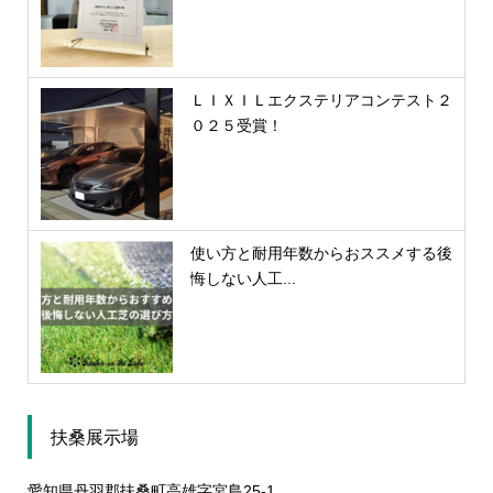
ＬＩＸＩＬエクステリアコンテスト２
０２５受賞！
使い方と耐用年数からおススメする後
悔しない人工...
扶桑展示場
愛知県丹羽郡扶桑町高雄字宮島25-1