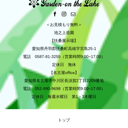
＜お見積もり無料＞
池之上造園
【扶桑展示場】
愛知県丹羽郡扶桑町高雄字宮島25-1
電話 0587-81-3255（営業時間9:00−17:00）
定休日 無休
【名古屋office】
愛知県名古屋市中川区長須賀2丁目2209番地
電話 052-990-9698（営業時間9:00−17:00）
定休日 毎週水曜日 第1・3木曜日
トップ