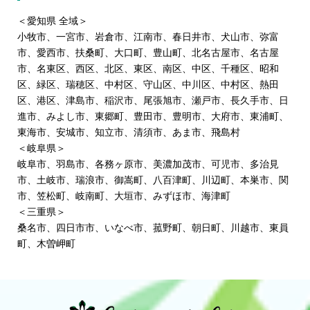
＜愛知県 全域＞
小牧市
、
一宮市
、
岩倉市
、
江南市
、春日井市、
犬山市
、弥富
市、愛西市、
扶桑町
、
大口町
、豊山町、北名古屋市、
名古屋
市
、名東区、西区、
北区
、東区、南区、中区、千種区、昭和
区、緑区、瑞穂区、中村区、守山区、中川区、中村区、熱田
区、港区、津島市、稲沢市、尾張旭市、瀬戸市、長久手市、日
進市、みよし市、東郷町、豊田市、豊明市、大府市、東浦町、
東海市、安城市、知立市、清須市、
あま市
、飛島村
＜岐阜県＞
岐阜市、
羽島市
、
各務ヶ原市
、
美濃加茂市
、
可児市
、多治見
市、土岐市、瑞浪市、御嵩町、八百津町、
川辺町
、本巣市、関
市、笠松町、岐南町、大垣市、みずほ市、海津町
＜三重県＞
桑名市、四日市市、いなべ市、菰野町、朝日町、川越市、東員
町、木曽岬町