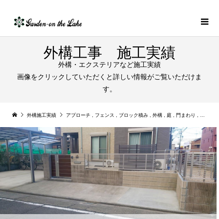
外構工事 施工実績
外構・エクステリアなど施工実績
画像をクリックしていただくと詳しい情報がご覧いただけま
す。
外構施工実績
アプローチ
,
フェンス
,
ブロック積み
,
外構
,
庭
,
門まわり
,
駐車場