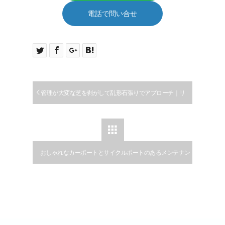
電話で問い合せ
管理が大変な芝を剥がして乱形石張りでアプローチ｜リ
フォーム

おしゃれなカーポートとサイクルポートのあるメンテナン
スフリーな一条工務店の新築外構工事の施工例｜犬山市