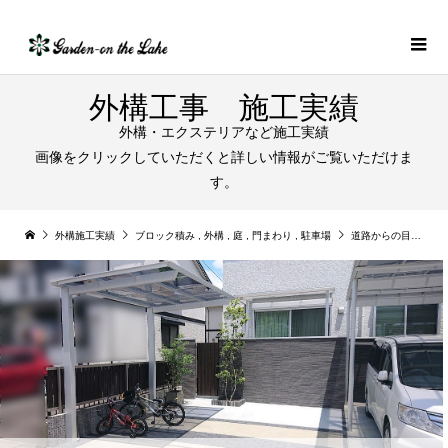
外構工事 施工実績
外構・エクステリアなど施工実績
画像をクリックしていただくと詳しい情報がご覧いただけま
す。
外構施工実績
ブロック積み
,
外構
,
庭
,
門まわり
,
駐車場
道路からの目隠しのタイル貼塀と駐車場の拡張の施工事例