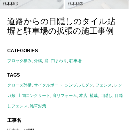
枕木材①
枕木材②
道路からの目隠しのタイル貼
塀と駐車場の拡張の施工事例
CATEGORIES
ブロック積み
,
外構
,
庭
,
門まわり
,
駐車場
TAGS
クローズ外構
,
サイクルポート
,
シンプルモダン
,
フェンス
,
レン
ガ敷
,
土間コンクリート
,
庭リフォーム
,
本店
,
植栽
,
目隠し
,
目隠
しフェンス
,
雑草対策
工事名