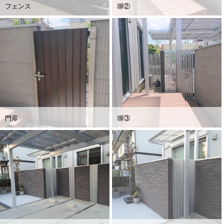
フェンス
塀②
門扉
塀③