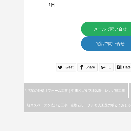
1日
メールで問い合せ
電話で問い合せ
Tweet
Share
+1
Hate
店舗の外構リフォーム工事｜中川区ゴルフ練習場 レンガ積工事
駐車スペースを広げる工事｜乱型石サークルと人工芝の明るくおし