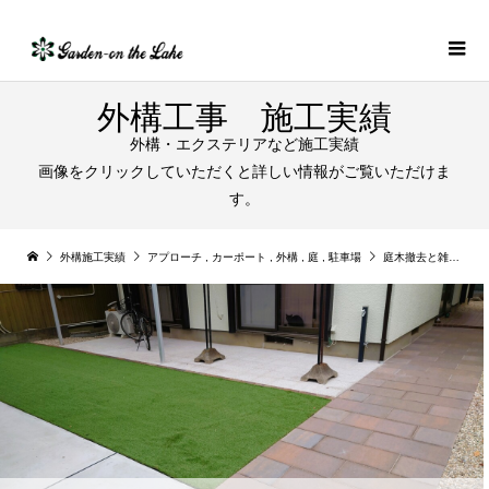
外構工事 施工実績
外構・エクステリアなど施工実績
画像をクリックしていただくと詳しい情報がご覧いただけま
す。
外構施工実績
アプローチ
,
カーポート
,
外構
,
庭
,
駐車場
庭木撤去と雑草の生えない低管理外構リフォーム｜扶桑町