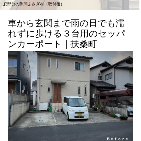
庇部分の隙間ふさぎ材（取付後）
車から玄関まで雨の日でも濡
れずに歩ける３台用のセッパ
ンカーポート｜扶桑町