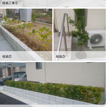
植栽工事①
植栽②
植栽③