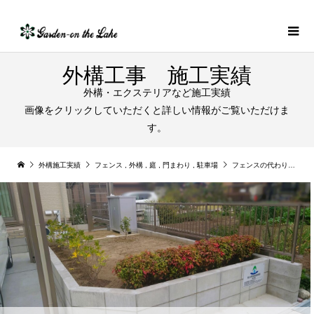
外構工事 施工実績
外構・エクステリアなど施工実績
画像をクリックしていただくと詳しい情報がご覧いただけま
す。
外構施工実績
フェンス
,
外構
,
庭
,
門まわり
,
駐車場
フェンスの代わりに自然で優しい低木植栽｜犬山市