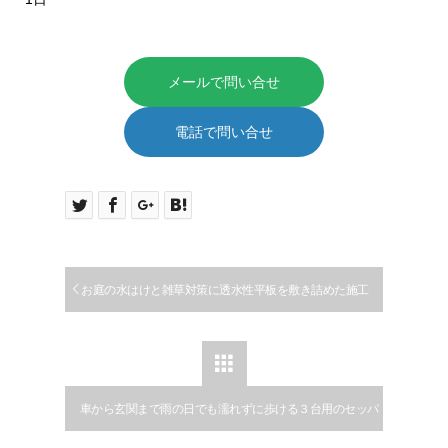
メールで問い合せ
電話で問い合せ
お庭の水はけと雑草対策に透水性平板を敷き詰めた施工
例｜中川区

車から玄関まで雨の日でも濡れずに歩ける３台用のセッパ