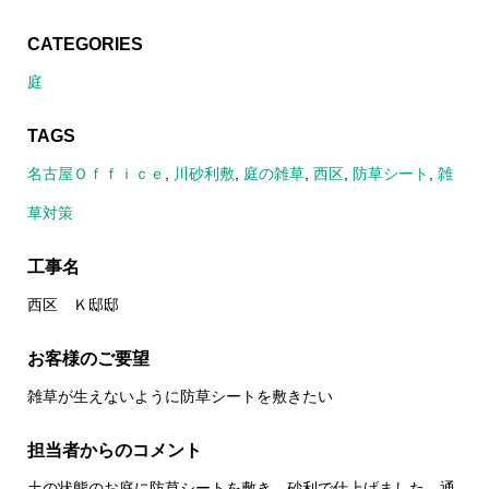
CATEGORIES
庭
TAGS
名古屋Ｏｆｆｉｃｅ
,
川砂利敷
,
庭の雑草
,
西区
,
防草シート
,
雑
草対策
工事名
西区 Ｋ邸邸
お客様のご要望
雑草が生えないように防草シートを敷きたい
担当者からのコメント
土の状態のお庭に防草シートを敷き、砂利で仕上げました。通