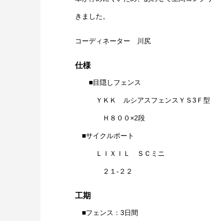
きました。
コーディネーター 川尻
仕様
■目隠しフェンス
ＹＫＫ ルシアスフェンスＹＳ3Ｆ型
Ｈ８００×2段
■サイクルポート
ＬＩＸＩＬ ＳＣミニ
２１-２２
工期
■フェンス：3日間