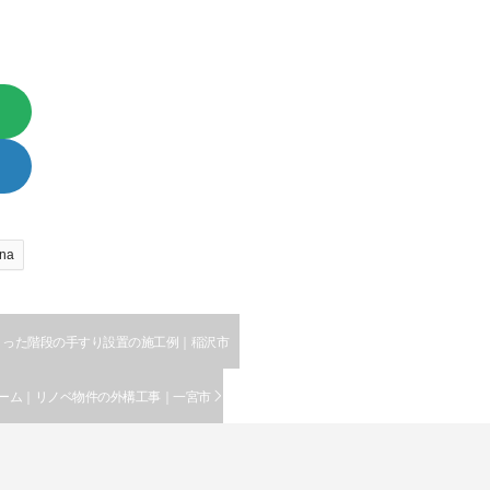
na
くった階段の手すり設置の施工例｜稲沢市
ーム｜リノベ物件の外構工事｜一宮市