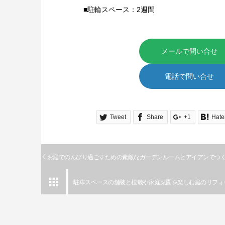
■駐輪スペース：2週間
メールで問い合せ
電話で問い合せ
Tweet
Share
+1
Hate
お庭でのんびり過ごすための素敵なガーデンルームとアイアンでつ

駐車スペースの舗装と植栽や家庭菜園を楽しむ庭のリフォ