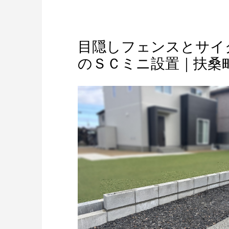
目隠しフェンスとサイ
のＳＣミニ設置｜扶桑