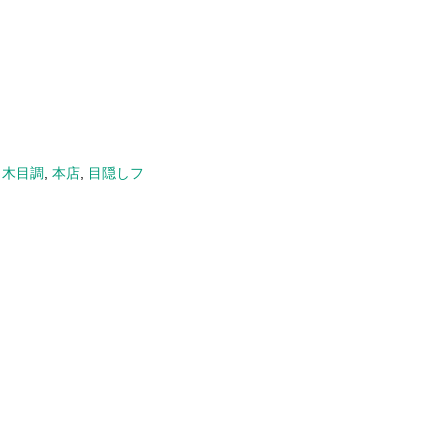
,
木目調
,
本店
,
目隠しフ