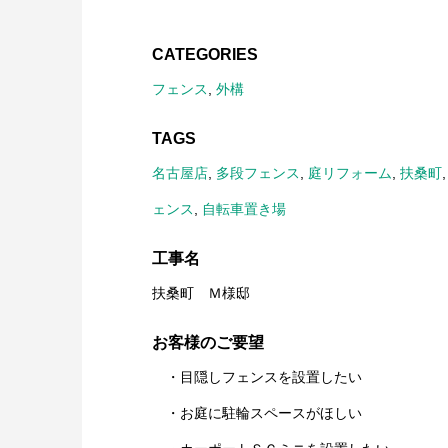
CATEGORIES
フェンス
,
外構
TAGS
名古屋店
,
多段フェンス
,
庭リフォーム
,
扶桑町
ェンス
,
自転車置き場
工事名
扶桑町 Ｍ様邸
お客様のご要望
・目隠しフェンスを設置したい
・お庭に駐輪スペースがほしい