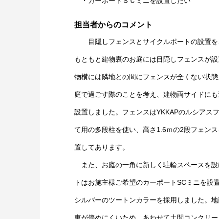
・カーポートＳＣミニを設置したい
担当者からのコメント
目隠しフェンスとサイクルポートの設置を
もともと建物裏のお庭には目隠しフェンスが設
物横には隣地との間にフェンスが全くない状態
庭で過ごす際のことを考え、建物両サイドにも
設置しました。フェンスはYKKAPのルシアス
て用の多段柱を使い、高さ1.6ｍの2段フェン
置してあります。
また、お庭の一角に新しく駐輪スペースを設
トはお施主様ご希望のカーポートSCミニを設
シルバーのツートンカラーを採用しました。地
車が停めにくいため、あわせて土間コンクリー