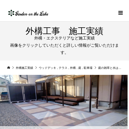
外構工事 施工実績
外構・エクステリアなど施工実績
画像をクリックしていただくと詳しい情報がご覧いただけま
す。
外構施工実績
ウッドデッキ
,
テラス
,
外構
,
庭
,
駐車場
庭の雑草と水はけの悪さを解消するリフォーム工事の施工例｜愛西市