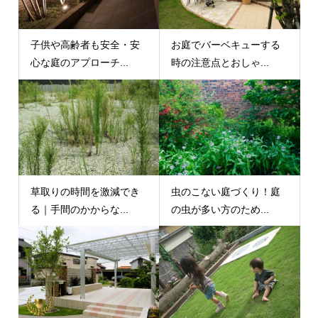
子供や高齢者も安全・安
お庭でバーベキューする
心な庭のアプローチ...
時の注意点とおしゃ...
草取りの時間を激減でき
虫のこない庭づくり！庭
る｜手間のかからな...
の虫が多い方のため...