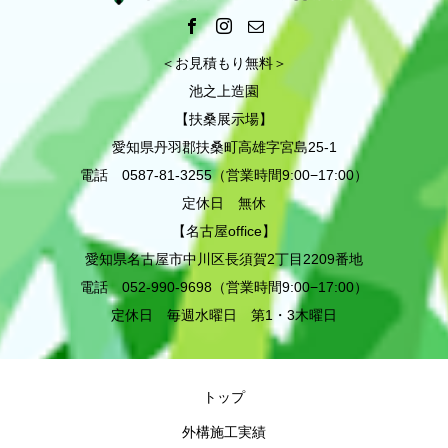
＜お見積もり無料＞
池之上造園
【扶桑展示場】
愛知県丹羽郡扶桑町高雄字宮島25-1
電話 0587-81-3255（営業時間9:00−17:00）
定休日 無休
【名古屋office】
愛知県名古屋市中川区長須賀2丁目2209番地
電話 052-990-9698（営業時間9:00−17:00）
定休日 毎週水曜日 第1・3木曜日
トップ
外構施工実績