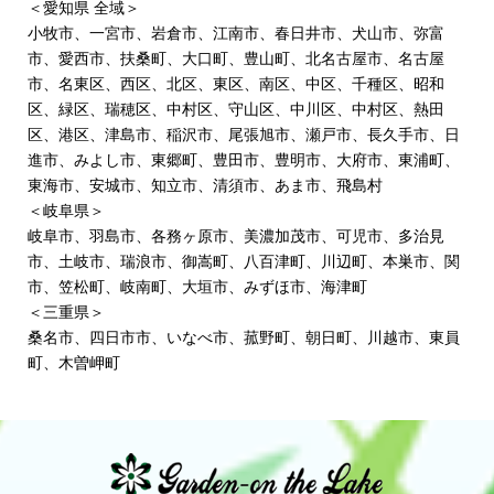
＜愛知県 全域＞
小牧市
、
一宮市
、
岩倉市
、
江南市
、春日井市、
犬山市
、弥富
市、愛西市、
扶桑町
、
大口町
、豊山町、北名古屋市、
名古屋
市
、名東区、西区、
北区
、東区、南区、中区、千種区、昭和
区、緑区、瑞穂区、中村区、守山区、中川区、中村区、熱田
区、港区、津島市、稲沢市、尾張旭市、瀬戸市、長久手市、日
進市、みよし市、東郷町、豊田市、豊明市、大府市、東浦町、
東海市、安城市、知立市、清須市、
あま市
、飛島村
＜岐阜県＞
岐阜市、
羽島市
、
各務ヶ原市
、
美濃加茂市
、
可児市
、多治見
市、土岐市、瑞浪市、御嵩町、八百津町、
川辺町
、本巣市、関
市、笠松町、岐南町、大垣市、みずほ市、海津町
＜三重県＞
桑名市、四日市市、いなべ市、菰野町、朝日町、川越市、東員
町、木曽岬町