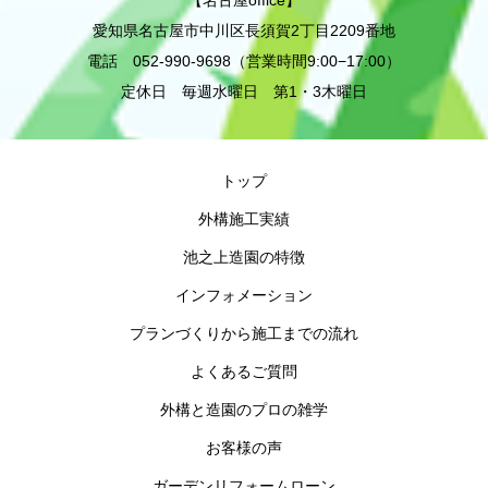
【名古屋office】
愛知県名古屋市中川区長須賀2丁目2209番地
電話 052-990-9698（営業時間9:00−17:00）
定休日 毎週水曜日 第1・3木曜日
トップ
外構施工実績
池之上造園の特徴
インフォメーション
プランづくりから施工までの流れ
よくあるご質問
外構と造園のプロの雑学
お客様の声
ガーデンリフォームローン