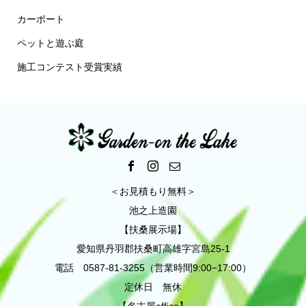
カーポート
ペットと遊ぶ庭
施工コンテスト受賞実績
＜お見積もり無料＞
池之上造園
【扶桑展示場】
愛知県丹羽郡扶桑町高雄字宮島25-1
電話 0587-81-3255（営業時間9:00−17:00）
定休日 無休