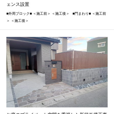
ェンス設置
■外周ブロック■ ＜施工前＞ ＜施工後＞ ■門まわり■ ＜施工前
＞ ＜施工後＞