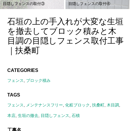
目隠しフェンスの取付③
目隠しフェンスの取付④
石垣の上の手入れが大変な生垣
を撤去してブロック積みと木
目調の目隠しフェンス取付工事
｜扶桑町
CATEGORIES
フェンス
,
ブロック積み
TAGS
フェンス
,
メンテナンスフリー
,
化粧ブロック
,
扶桑町
,
木目調
,
本店
,
生垣の撤去
,
目隠しフェンス
,
石積
工事名