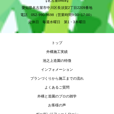
【名古屋office】
愛知県名古屋市中川区長須賀2丁目2209番地
電話 052-990-9698（営業時間9:00−17:00）
定休日 毎週水曜日 第1・3木曜日
トップ
外構施工実績
池之上造園の特徴
インフォメーション
プランづくりから施工までの流れ
よくあるご質問
外構と造園のプロの雑学
お客様の声
ガーデンリフォームローン