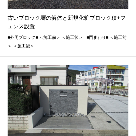
古いブロック塀の解体と新規化粧ブロック積+フ
ェンス設置
■外周ブロック■ ＜施工前＞ ＜施工後＞ ■門まわり■ ＜施工前
＞ ＜施工後＞