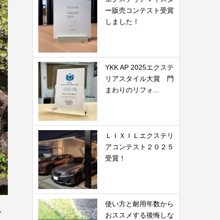
ー販売コンテスト受賞
しました！
YKK AP 2025エクステ
リアスタイル大賞 門
まわりのリフォ...
ＬＩＸＩＬエクステリ
アコンテスト２０２５
受賞！
使い方と耐用年数から
工
おススメする後悔しな