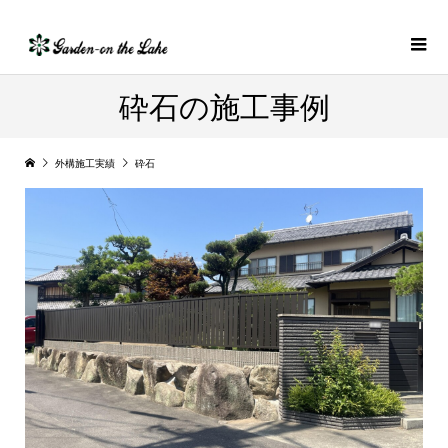
砕石の施工事例
外構施工実績
砕石