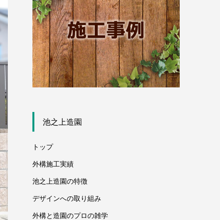
池之上造園
トップ
外構施工実績
池之上造園の特徴
デザインへの取り組み
外構と造園のプロの雑学