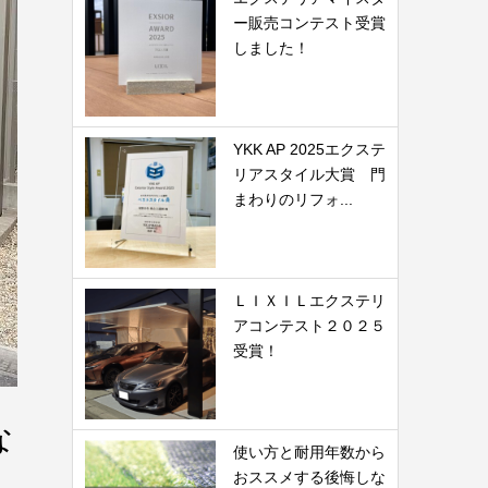
ー販売コンテスト受賞
しました！
YKK AP 2025エクステ
リアスタイル大賞 門
まわりのリフォ...
ＬＩＸＩＬエクステリ
アコンテスト２０２５
受賞！
な
使い方と耐用年数から
おススメする後悔しな