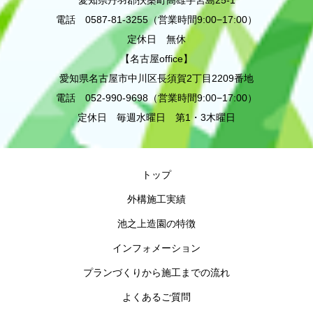
愛知県丹羽郡扶桑町高雄字宮島25-1
電話 0587-81-3255（営業時間9:00−17:00）
定休日 無休
【名古屋office】
愛知県名古屋市中川区長須賀2丁目2209番地
電話 052-990-9698（営業時間9:00−17:00）
定休日 毎週水曜日 第1・3木曜日
トップ
外構施工実績
池之上造園の特徴
インフォメーション
プランづくりから施工までの流れ
よくあるご質問